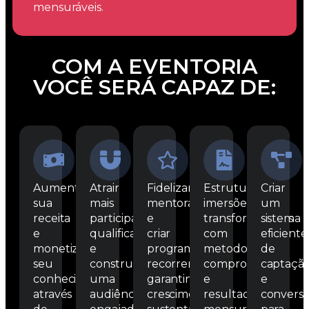
mensuráveis.
COM A EVENTORIA
VOCÊ SERÁ CAPAZ DE:
Aumentar
Atrair
Fidelizar
Estruturar
Criar
sua
mais
mentorados
imersões
um
receita
participantes
e
transformadoras
sistema
e
qualificados
criar
com
eficiente
monetizar
e
programas
metodologias
de
seu
construir
recorrentes,
comprovadas
captaçã
conhecimento
uma
garantindo
e
e
através
audiência
crescimento
resultados
convers