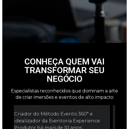
CONHEÇA QUEM VAI
TRANSFORMAR SEU
NEGÓCIO
Especialistas reconhecidos que dominam a arte
de criar imersões e eventos de alto impacto
CEO da ABN8 Trading e especialista
CE
.
em negócios globais. Responsável
gr
por trazer ao Brasil marcas como o
mo