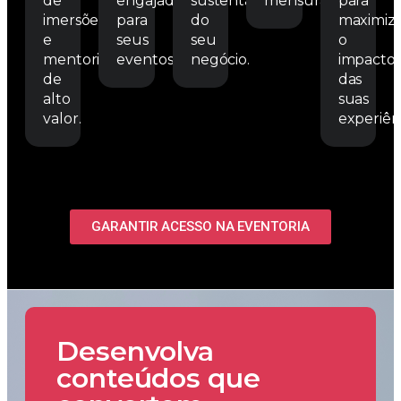
de
engajada
sustentável
mensuráveis.
para
imersões
para
do
maximiz
e
seus
seu
o
mentorias
eventos.
negócio.
impacto
de
das
alto
suas
valor.
experiênc
GARANTIR ACESSO NA EVENTORIA
Desenvolva
conteúdos que