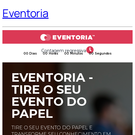
Eventoria
Contagem regressiva
00
Dias
00
Horas
00
Minutos
00
Segundos
EVENTORIA -
TIRE O SEU
EVENTO DO
PAPEL
TIRE O SEU EVENTO DO PAPEL E
TRANSFORME SEU CONHECIMENTO EM